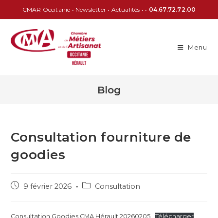
CMAR Occitanie
•
Newsletter
•
Actualités
• •
04.67.72.72.00
Menu
Blog
Consultation fourniture de
goodies
9 février 2026
Consultation
Consultation Goodies CMA Hérault 20260205
Télécharger