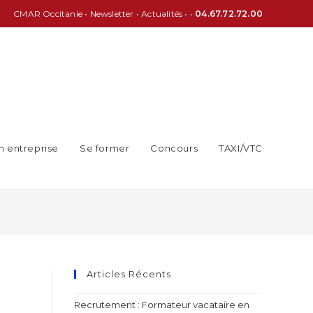
CMAR Occitanie
•
Newsletter
•
Actualités
• •
04.67.72.72.00
n entreprise
Se former
Concours
TAXI/VTC
Articles Récents
Recrutement : Formateur vacataire en