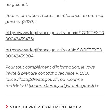
du guichet.
Pour information : textes de référence du premier
guichet (2020) :
https://www.legifrance.gouv.fr/loda/id/JORFTEXT0
00042459433/
https://www.legifrance.gouv.fr/jorf/id/JORFTEXT0
00042459804
Pour tout complément d’information, je vous
invite à prendre contact avec Alice VILCOT
(
alice.vilcot@dreets.gouv.fr
) ou Corinne
BERBEYER (
corinne.berbeyer@dreets.gouv.fr
) »
VOUS DEVRIEZ ÉGALEMENT AIMER