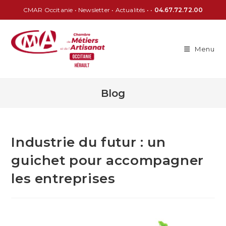
CMAR Occitanie
•
Newsletter
•
Actualités
• •
04.67.72.72.00
Menu
Blog
Industrie du futur : un
guichet pour accompagner
les entreprises