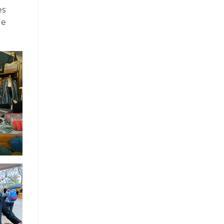
es
de