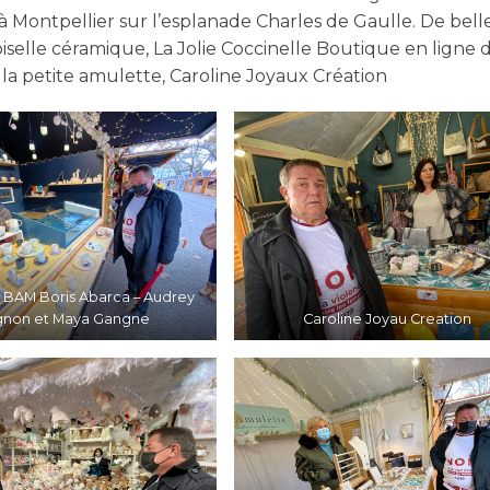
à Montpellier sur l’esplanade Charles de Gaulle. De bell
iselle céramique, La Jolie Coccinelle Boutique en ligne 
a petite amulette, Caroline Joyaux Création
 BAM Boris Abarca – Audrey
gnon et Maya Gangne
Caroline Joyau Creation