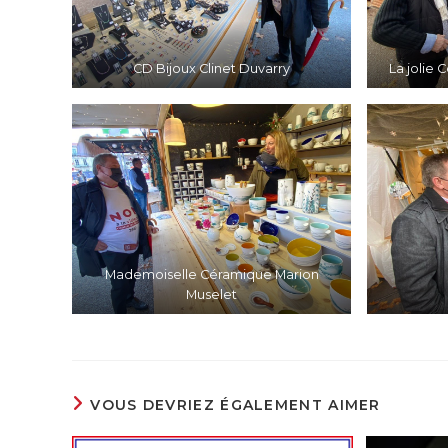
CD Bijoux Clinet Duvarry
La jolie 
Mademoiselle Céramique Marion
Muselet
VOUS DEVRIEZ ÉGALEMENT AIMER