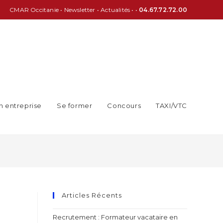
CMAR Occitanie
•
Newsletter
•
Actualités
• •
04.67.72.72.00
n entreprise
Se former
Concours
TAXI/VTC
Articles Récents
Recrutement : Formateur vacataire en