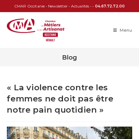
CMAR Occitanie
•
Newsletter
•
Actualités
• •
04.67.72.72.00
Menu
Blog
« La violence contre les
femmes ne doit pas être
notre pain quotidien »