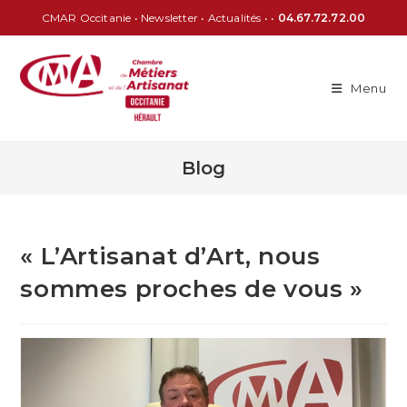
CMAR Occitanie
•
Newsletter
•
Actualités
• •
04.67.72.72.00
Menu
Blog
« L’Artisanat d’Art, nous
sommes proches de vous »