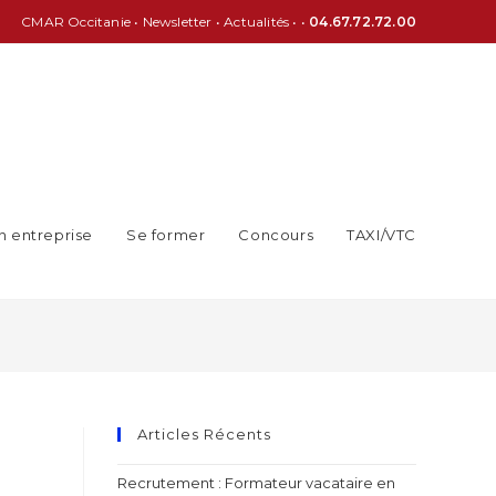
CMAR Occitanie
•
Newsletter
•
Actualités
• •
04.67.72.72.00
n entreprise
Se former
Concours
TAXI/VTC
Articles Récents
Recrutement : Formateur vacataire en