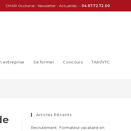
CMAR Occitanie
•
Newsletter
•
Actualités
• •
04.67.72.72.00
n entreprise
Se former
Concours
TAXI/VTC
Articles Récents
de
Recrutement : Formateur vacataire en