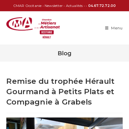
CMAR Occitanie
•
Newsletter
•
Actualités
• •
04.67.72.72.00
Menu
Blog
Remise du trophée Hérault
Gourmand à Petits Plats et
Compagnie à Grabels