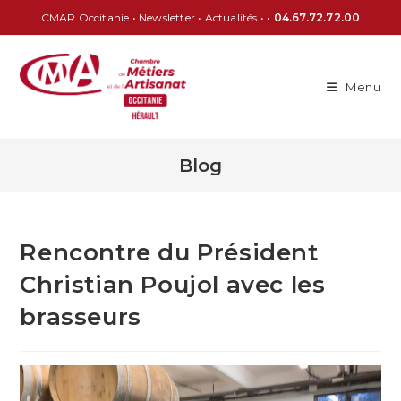
CMAR Occitanie
•
Newsletter
•
Actualités
• •
04.67.72.72.00
Menu
Blog
Rencontre du Président
Christian Poujol avec les
brasseurs