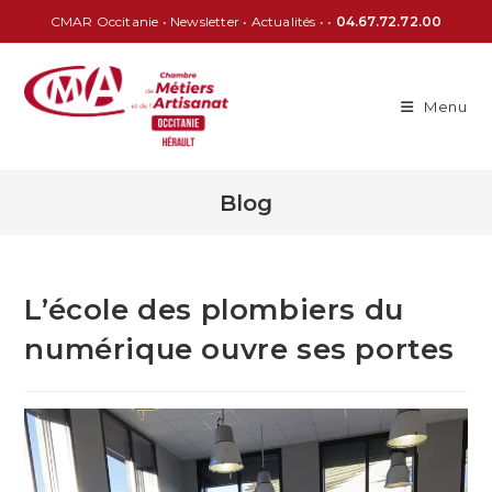
CMAR Occitanie
•
Newsletter
•
Actualités
• •
04.67.72.72.00
Menu
Blog
L’école des plombiers du
numérique ouvre ses portes